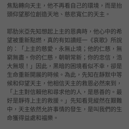
焦點轉向天主，他不再看自己的環境，而是抬
頭仰望那位創造天地、慈悲寬仁的天主。
耶肋米亞先知想起上主的恩典時，他心中的希
望被重新點燃，真的有如讀經一《哀歌》所說
的：「上主的慈愛，永無止境；他的仁慈，無
窮無盡。你的仁慈，朝朝常新；你的忠信，浩
大無垠！」因此，黑暗的困境看似不幸，卻是
生命重新開展的時候。為此，先知在靜默中等
候和仰望天主，他相信天主的救恩必然來到，
「上主對信賴他和尋求他的人，是慈善的。最
好是靜待上主的救援。」先知看見縱然在艱難
中，天主依然允許事情的發生，是叫我們的生
命獲得益處和福樂。