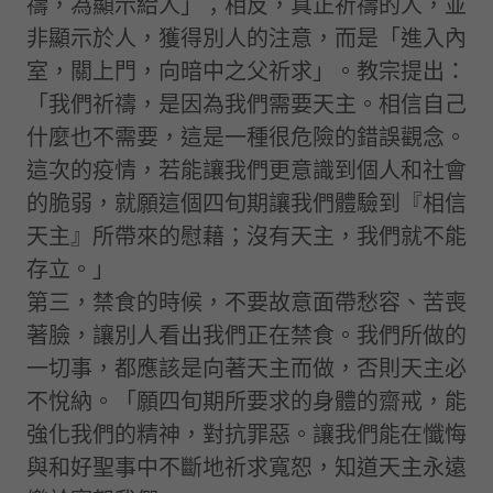
禱，為顯示給人」；相反，真正祈禱的人，並
非顯示於人，獲得別人的注意，而是「進入內
室，關上門，向暗中之父祈求」。教宗提出：
「我們祈禱，是因為我們需要天主。相信自己
什麼也不需要，這是一種很危險的錯誤觀念。
這次的疫情，若能讓我們更意識到個人和社會
的脆弱，就願這個四旬期讓我們體驗到『相信
天主』所帶來的慰藉；沒有天主，我們就不能
存立。」
第三，禁食的時候，不要故意面帶愁容、苦喪
著臉，讓別人看出我們正在禁食。我們所做的
一切事，都應該是向著天主而做，否則天主必
不悅納。「願四旬期所要求的身體的齋戒，能
強化我們的精神，對抗罪惡。讓我們能在懺悔
與和好聖事中不斷地祈求寬恕，知道天主永遠