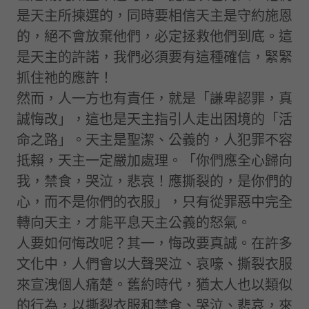
是天主所揀選的，同時要相信天主是守約施恩
的，絕不會放棄他們，必定拯救他們到底。這
是天主的許諾，我們必須要有這種確信，緊緊
抓住祂的應許！
然而，人一方也有責任，就是「謙卑認罪，真
誠悔改」，這也是天主指引人走出困境的「活
命之路」。天主是聖潔、公義的，人犯罪不容
抵賴，天主一定嚴加處理。「你們應全心歸向
我，禁食，哭泣，悲哀！應撕裂的，是你們的
心，而不是你們的衣服」，只有從罪惡中完全
轉向天主，才能平息天主公義的怒氣。
人要如何悔改呢？其一，悔改要真誠。在許多
文化中，人們會以大聲哭泣、哀嚎、撕裂衣服
來宣洩個人痛楚。舊約時代，猶太人也以類似
的行為，以撕裂衣服和禁食、哭泣、悲哀，來