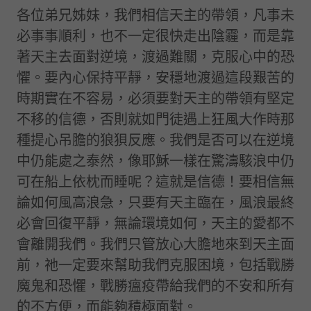
各位弟兄姊妹，我們相信天主的帶領，凡事未
必事事順利，也不一定很快走出陰霾，而是靠
著天主去面對逆境，渡過難關，克服心中的恐
懼。要內心保持平靜，安穩地渡過這段艱苦的
時期實在不容易，必須要對天主的帶領有堅定
不移的信德，否則就如門徒遇上狂風大作時那
種提心吊膽的狼狽反應。我們是否可以在逆境
中仍能處之泰然，像耶穌一樣在驚濤駭浪中仍
可在船上依枕而睡呢？這就是信德！要相信無
論如何風高浪急，只要有天主臨在，風浪最終
必會回復平靜，無論環境如何，天主的愛都不
會離開我們。我們只管放心大膽地來到天主面
前，祂一定要來幫助我們克服困境，包括戰勝
魔鬼和恐懼，戰勝瘟疫帶給我們的不安和所有
的不方便，而能夠積極面對。