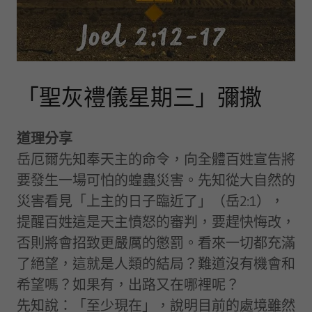
「聖灰禮儀星期三」彌撒
道理分享
岳厄爾先知奉天主的命令，向全體百姓宣告將
要發生一場可怕的蝗蟲災害。先知從大自然的
災害看見「上主的日子臨近了」（岳2:1），
提醒百姓這是天主憤怒的審判，要趕快悔改，
否則將會招致更嚴厲的懲罰。看來一切都充滿
了絕望，這就是人類的結局？難道沒有機會和
希望嗎？如果有，出路又在哪裡呢？
先知說：「至少現在」，說明目前的處境雖然