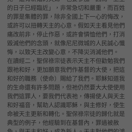
的日子已經臨近」，非常急切和嚴重，而百姓
的罪是集體的罪，除非全國上下一心的悔改，
或許可以扭轉天主的心意。假如天主看見他們
痛改前非，停止作惡，或許會憐恤他們，打消
毀滅他們的念頭，就像尼尼微城的人民誠心懺
悔，以致天主改變心意，不降災消滅他們。
在讀經二，聖保祿宗徒表示天主不但勸勉我們
跟祂和好，更加願意我們作基督的大使，把這
和好的職務（使命）賜給了我們。耶穌知道我
的生命還有許多問題，但祂仍然要大大使使用
我們這罪人，要我們代表祂，傳揚使人與天主
和好福音，幫助人認識耶穌，與主修好，使生
命被天主更新和轉化。聖保祿宗徒的歸化就是
典型的例子，他經驗到在基督內，罪過被赦
免，與天主和好，成為新人。天主對他們的鴻