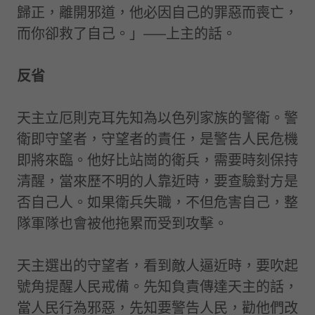
歸正，離開邪道，他必因自己的罪惡而喪亡，
而你卻救了自己。」——上主的話。
反省
天主立厄則克耳先知為以色列家族的警衛。警
衛即守望者，守望者的責任，是警告人民危機
即將來臨。他好比站崗的衛兵，需要時刻保持
清醒，當來歷不明的人靠近時，要查驗對方是
否自己人。如果衛兵失職，不但危害自己，整
隊軍隊也會被他拖累而受到攻擊。
天主選出的守望者，看到敵人逼近時，要吹起
號角提醒人民戒備。先知負責傳達天主的話，
當人民行為邪惡，先知要警告人民，勸他們改