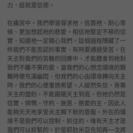
力，這就是信德。
在痛苦中，我們學習尋求祂、信靠祂、耐心等
候、更加想起祂的慈愛，相信祂堅定不移的信
實，知道祂一定關心我們。這個過程隱藏了一
件我們不能否認的事實，有時要通過受苦，在
天主對我們的苦難的回應中，才能體會到祂對
我們不離不棄的愛。當我們的心想念環境的艱
難時便充滿幽悶，但我們的心由環境轉向天主
時，我們的心便重燃希望。人縱然失信，背棄
天主的盟約，不能跟隨天主到底，但祂仍然是
信實、憐憫、守約、施恩、慈愛的主，因此人
能夠天天地享受天主賜下新的恩寵。外在的環
境不是我們可以控制、抓住的，唯有天主才是
我們可以抓緊的，於是耶肋米亞先知再一次將