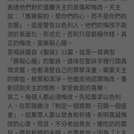
表達他們對於遠離天主的哀傷和悔改。天主
說：「應撕裂的，是你們的心，而不是你們的
衣服」，這是警告以色列人，他們的悔改不能
流於表面化、形式化，否則只是裝模作樣。真
正的悔改，是撕裂心腸。
答唱詠選自《聖詠》51篇，這是一首典型
「撕裂心腸」的聖詠，達味在聖詠字裡行間真
情流露，他看清楚自己的罪孽深重，需要天主
的憐恤、赦罪和潔淨。他徹底地認罪悔改，重
新回到天主的懷抱，享受救恩的喜樂。
其二，每個人都必須悔改。先知要求以色列
人，在耶路撒冷「制定一個齋期，召開一個盛
會」，招集眾人要以禁食和祈禱，表明真誠悔
改的心意。而且，不分老幼男女，連吃奶的嬰
兒，還有新婚的夫婦，也要參加。因為「上主