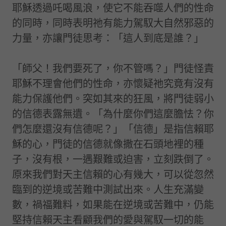
耶穌透過吒喝風浪，使它不能吞噬人們的性命
的同時，同時表明祂有能力駕馭大自然邪惡的
力量，亦讓門徒思考：「這人到底是誰？」
「師父！我們要死了，你不管嗎？」門徒怪責
耶穌不理會他們的性命，亦懷疑祂究竟有沒有
能力保護他們。突如其來的狂風，將門徒弱小
的信德表露無遺。「為什麼你們這麼膽怯？你
們怎麼還沒有信德呢？」「信德」是指信賴耶
穌的心，門徒的信德就像撒在石頭地裡的種
子，沒有根，一遇艱難或迫害，立刻跌倒了。
原來我們對天主信賴的心有幾大，可以從忽然
臨到的逆境或苦難中測試出來。人生充滿變
數，禍福難料，如果能在逆境或苦難中，仍能
堅持信賴天主看顧我們的愛與駕馭一切的能