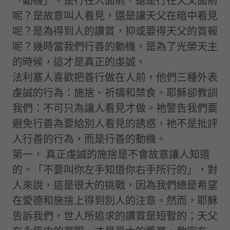
「動機」。是行在人面前，還是行在天父面前
呢？是故意叫人看見，還是讓天父在暗中看見
呢？是為得到人的讚賞，抑或要得天父的賞報
呢？幾時當我們行善的動機，是為了光榮天主
的時候，這才是真正的虔誠。
法利塞人喜歡把善行做在人前，他們三種外表
虔誠的行為：施捨、祈禱和禁食。耶穌卻教訓
我們：不可只為讓人看見才做。祂警告我們要
避免行善為要給別人看見的誘惑，祂不是批評
人行善的行為，而是行善的動機。
第一， 真正虔誠的施捨是不會故意讓人知道
的。「不要叫你左手知道你右手所行的」，對
人來說，這是很大的挑戰，因為我們總是希望
在愛德和施捨上得到別人的注意。然而，耶穌
告訴我們，世人所追求的讚賞是短暫的；天父